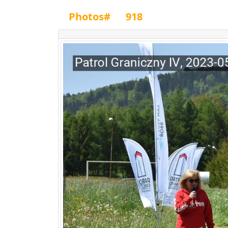
Photos#
918