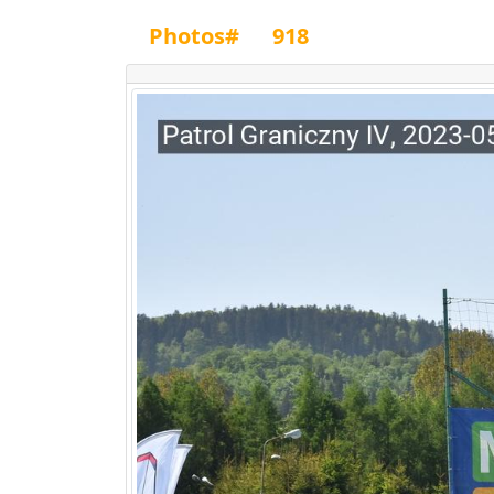
Photos#
918