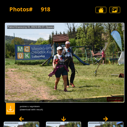
Photos#
918
pobierz z wynikiem
(dawnload with result)