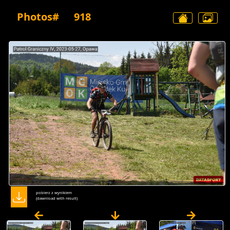
Photos#
918
pobierz z wynikiem
(dawnload with result)