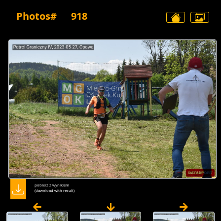
Photos#
918
pobierz z wynikiem
(dawnload with result)