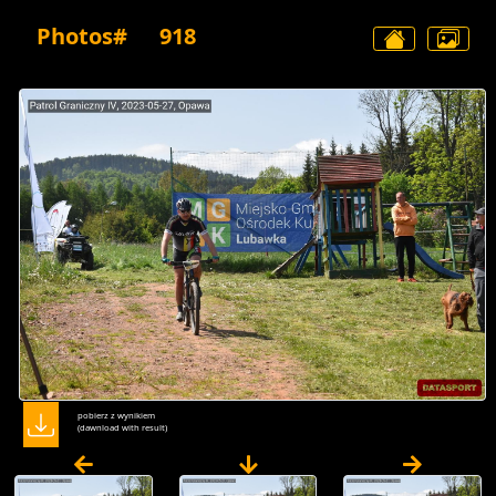
Photos#
918
pobierz z wynikiem
(dawnload with result)