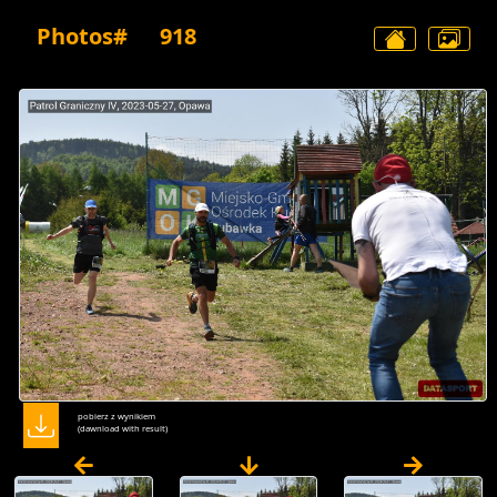
Photos#
918
pobierz z wynikiem
(dawnload with result)