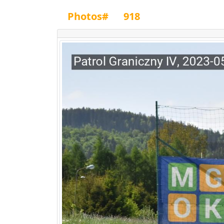
Photos#
918