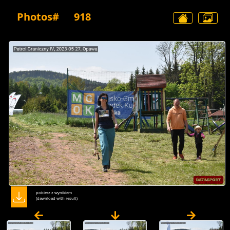
Photos#
918
pobierz z wynikiem
(dawnload with result)