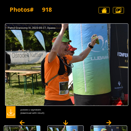
Photos#
918
pobierz z wynikiem
(dawnload with result)