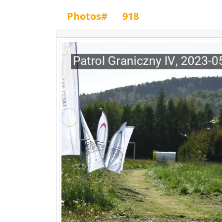
Photos#
918