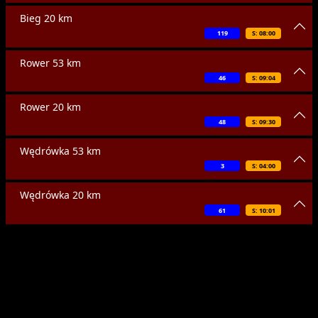
Bieg 20 km
119
S: 08:00
Rower 53 km
46
S: 09:04
Rower 20 km
48
S: 09:30
Wędrówka 53 km
3
S: 04:00
Wędrówka 20 km
61
S: 10:01