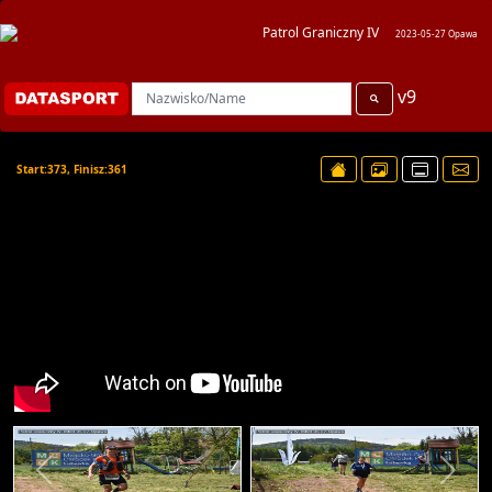
Patrol Graniczny IV
2023-05-27 Opawa
v9
Start:373, Finisz:361