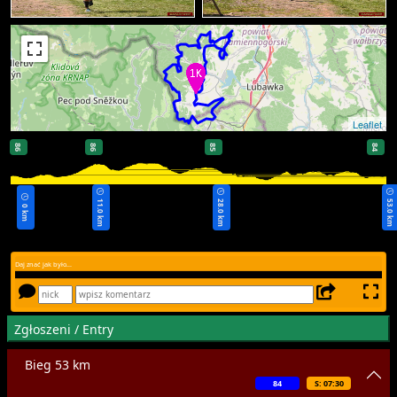
Leaflet
86
86
85
84
11.0 km
28.0 km
53.0 km
0 km
Daj znać jak było...
Zgłoszeni / Entry
Bieg 53 km
84
S: 07:30