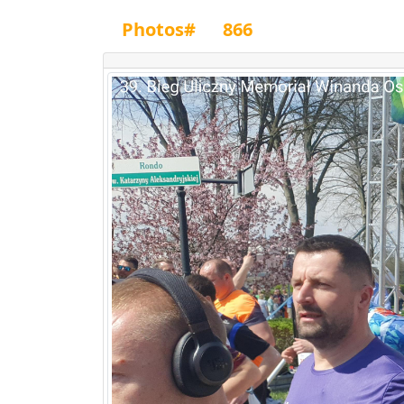
Photos#
866