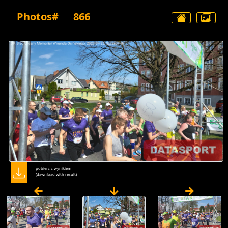
Photos#
866
pobierz z wynikiem
(dawnload with result)