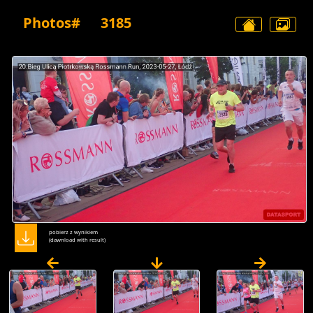
Photos#
3185
pobierz z wynikiem
(dawnload with result)