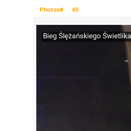
Photos#
65