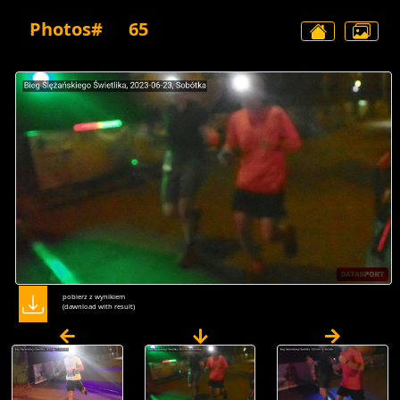
Photos#
65
pobierz z wynikiem
(dawnload with result)