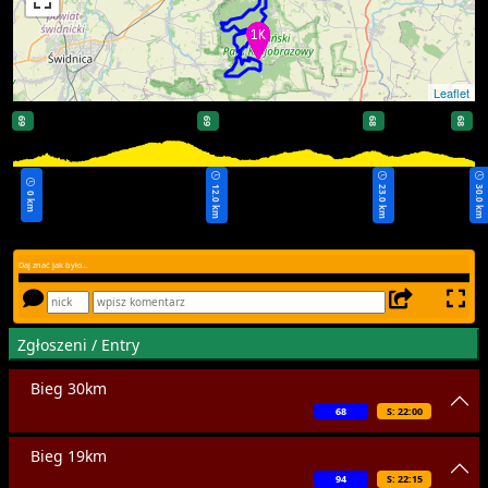
Leaflet
69
69
68
68
12.0 km
23.0 km
30.0 km
0 km
Daj znać jak było...
Zgłoszeni / Entry
Bieg 30km
68
S: 22:00
Bieg 19km
94
S: 22:15