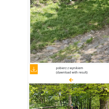
pobierz z wynikiem
(dawnload with result)