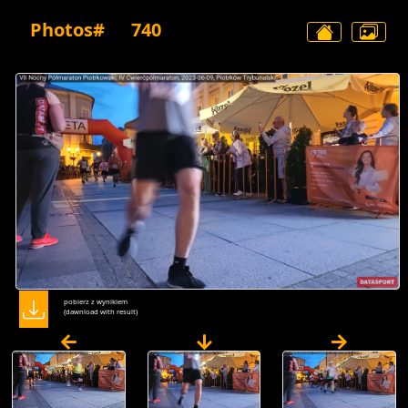
Photos#
740
pobierz z wynikiem
(dawnload with result)