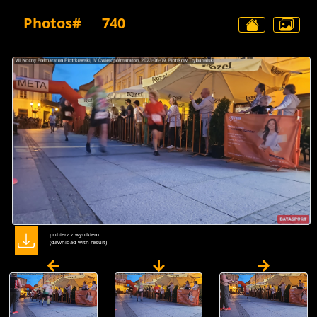
Photos#
740
pobierz z wynikiem
(dawnload with result)