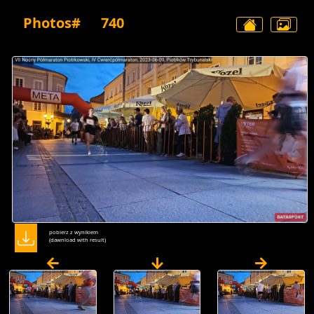
Photos#
740
pobierz z wynikiem
(dawnload with result)