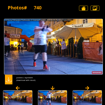
Photos#
740
pobierz z wynikiem
(dawnload with result)