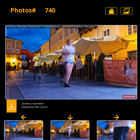
Photos#
740
pobierz z wynikiem
(dawnload with result)