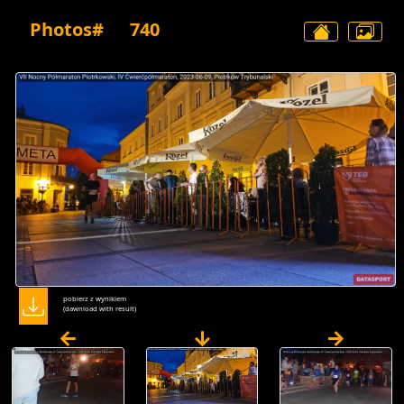
Photos#
740
pobierz z wynikiem
(dawnload with result)