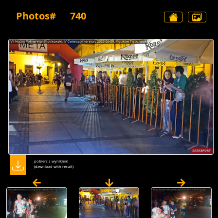
Photos#
740
pobierz z wynikiem
(dawnload with result)