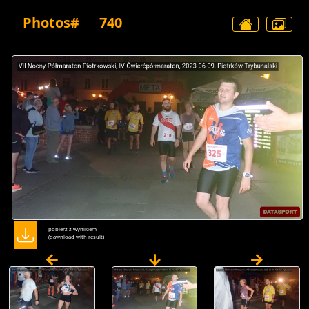
Photos#
740
pobierz z wynikiem
(dawnload with result)