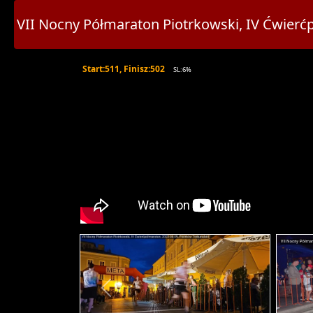
VII Nocny Półmaraton Piotrkowski, IV Ćwi
Start:511, Finisz:502
SL:6%