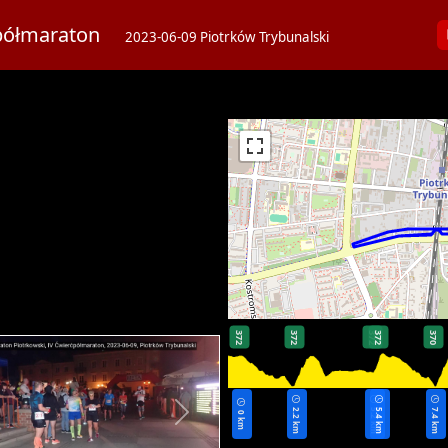
erćpółmaraton
2023-06-09 Piotrków Trybunalski
372
372
372
372
370
2.2 km
5.2 km
5.4 km
7.4 km
0 km