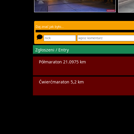
Daj znać jak było...
Zgłoszeni / Entry
Półmaraton 21.0975 km
Ćwierćmaraton 5,2 km