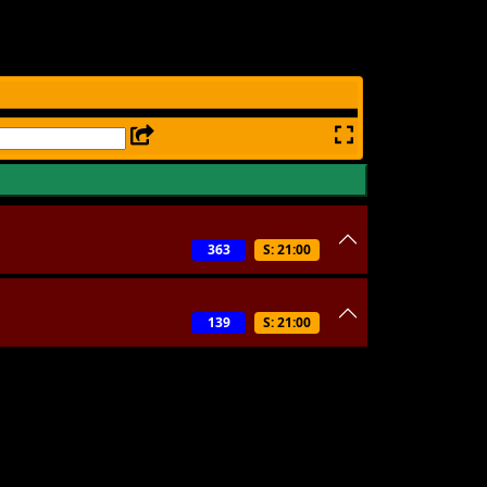
363
S: 21:00
139
S: 21:00