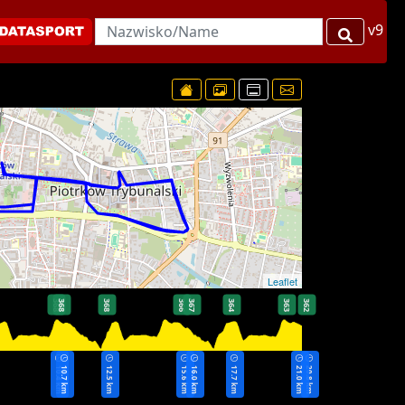
v9
Leaflet
368
368
368
366
367
364
363
362
10.4 km
10.7 km
12.5 km
15.6 km
16.0 km
17.7 km
21.0 km
20.8 km