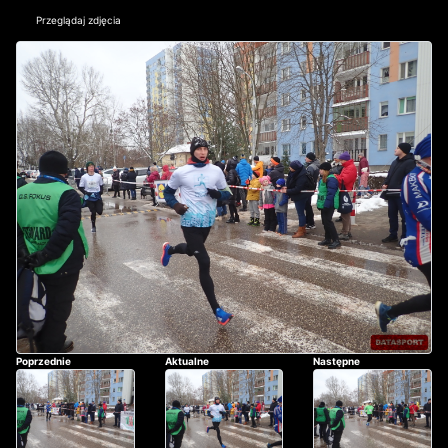
Przeglądaj zdjęcia
Poprzednie
Aktualne
Następne