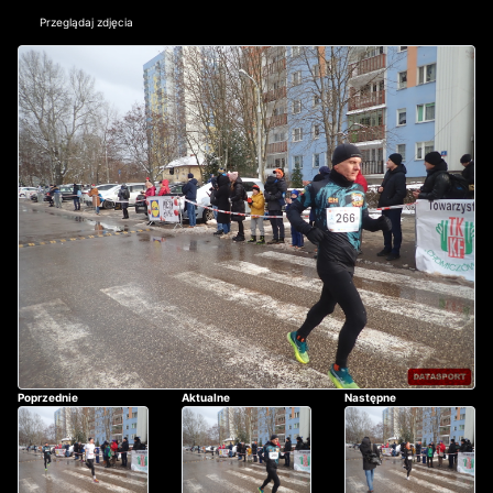
Przeglądaj zdjęcia
Poprzednie
Aktualne
Następne