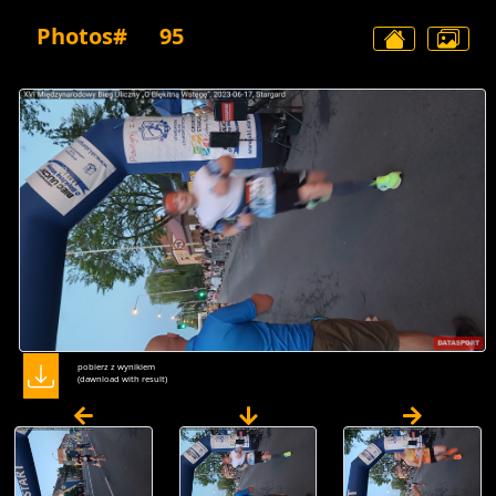
Photos#
95
pobierz z wynikiem
(dawnload with result)