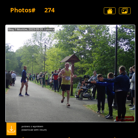
Photos#
274
pobierz z wynikiem
(dawnload with result)