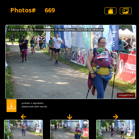
Photos#
669
pobierz z wynikiem
(dawnload with result)