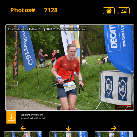
Photos#
7128
pobierz z wynikiem
(dawnload with result)