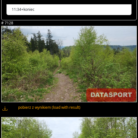
11:34+koniec
# 7128
pobierz z wynikiem (load with result)