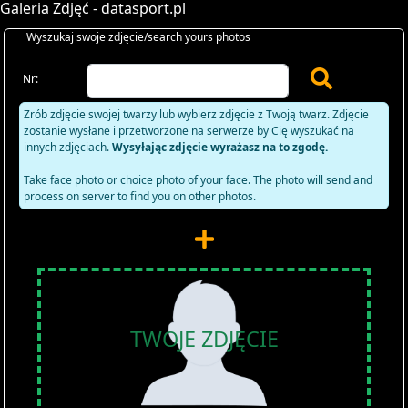
Galeria Zdjęć - datasport.pl
Wyszukaj swoje zdjęcie/search yours photos
Nr:
Zrób zdjęcie swojej twarzy lub wybierz zdjęcie z Twoją twarz. Zdjęcie
zostanie wysłane i przetworzone na serwerze by Cię wyszukać na
innych zdjęciach.
Wysyłając zdjęcie wyrażasz na to zgodę.
Take face photo or choice photo of your face. The photo will send and
process on server to find you on other photos.
TWOJE ZDJĘCIE