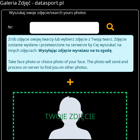
Galeria Zdjęć - datasport.pl
Wyszukaj swoje zdjęcie/search yours photos
Nr:
Zrób zdjęcie swojej twarzy lub wybierz zdjęcie z Twoją twarz. Zdjęcie
zostanie wysłane i przetworzone na serwerze by Cię wyszukać na
innych zdjęciach.
Wysyłając zdjęcie wyrażasz na to zgodę.
Take face photo or choice photo of your face. The photo will send and
process on server to find you on other photos.
TWOJE ZDJĘCIE