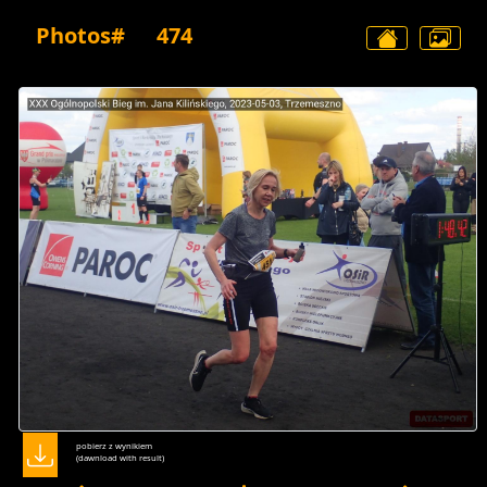
Photos#
474
pobierz z wynikiem
(dawnload with result)