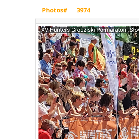
Photos#
3974