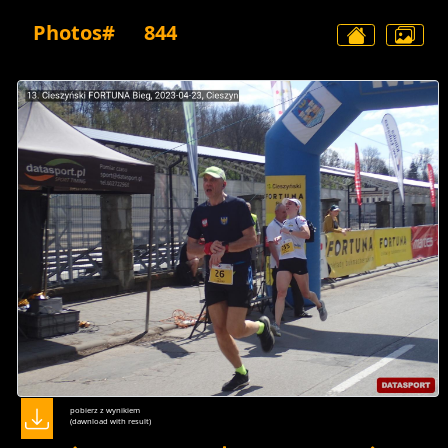
Photos#
844
pobierz z wynikiem
(dawnload with result)