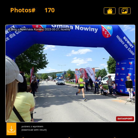
Photos#
170
pobierz z wynikiem
(dawnload with result)