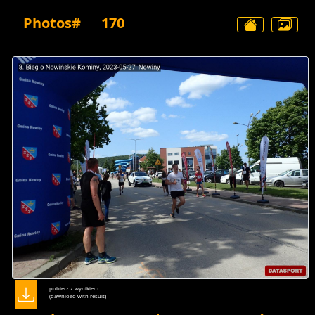
Photos#
170
pobierz z wynikiem
(dawnload with result)