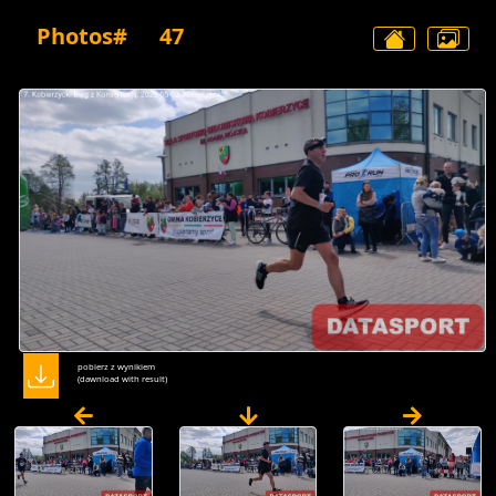
Photos#
47
pobierz z wynikiem
(dawnload with result)