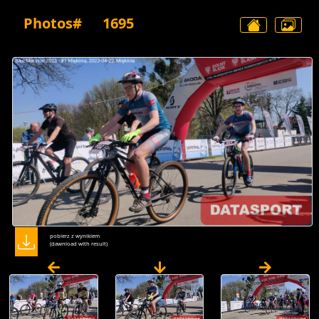
Photos#
1695
pobierz z wynikiem
(dawnload with result)