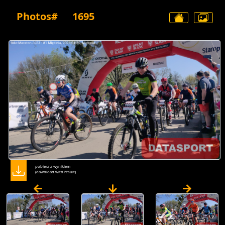
Photos#
1695
pobierz z wynikiem
(dawnload with result)