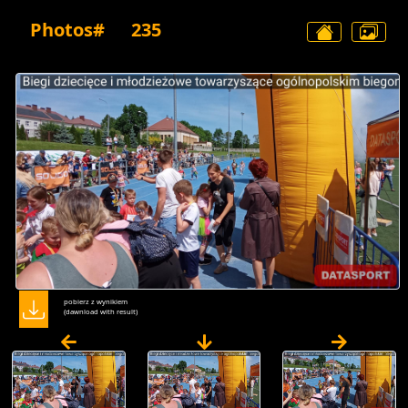
Photos#
235
pobierz z wynikiem
(dawnload with result)