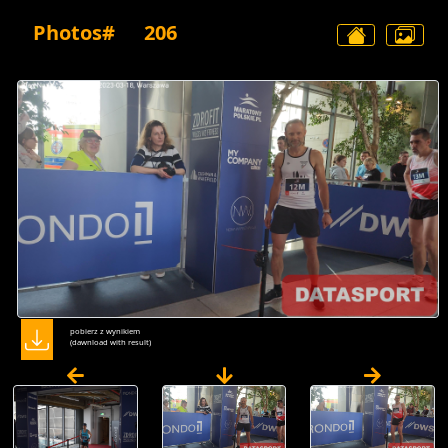
Photos#
206
pobierz z wynikiem
(dawnload with result)