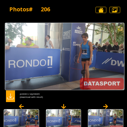
Photos#
206
pobierz z wynikiem
(dawnload with result)