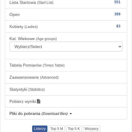
Lista Startowa
551
(Start List)
Open
389
Kobiety
83
(Ladies)
Kat. Wiekowe
(Age groups)
Tabela Pomiarów
(Times Table)
Zaawansowane
(Advanced)
Statystyki
(Statistics)
Pobierz wyniki
Pliki do pobrania
(Download files)
Liderzy
Top 5 M
Top 5 K
Wszyscy