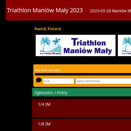
Triathlon Maniów Mały 2023
2023-05-28 Maniów M
Start:0, Finisz:0
Daj znać jak było...
Zgłoszeni / Entry
1/4 IM
1/8 IM