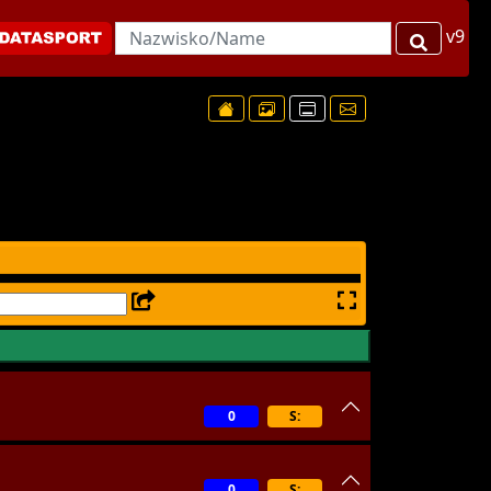
v9
0
S:
0
S: