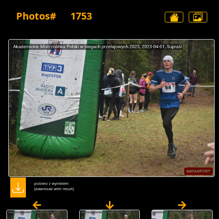
Photos#
1753
pobierz z wynikiem
(dawnload with result)